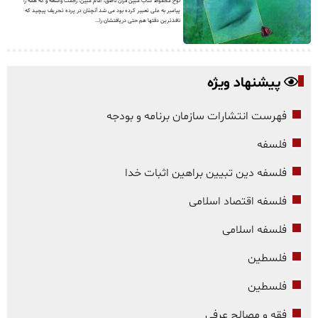
لوح محفوظ کتاب مبین قرآن ناطق، امام مبین، رحمت واسعه و که همه را
پیامبر به علی تعبیر کرده بود می شد آنچنان در پرده تحریف پیچید که
نافذترین دقتها هم حتی دریافتشان را...
پیشنهاد ویژه
فهرست انتشارات سازمان برنامه و بودجه
فلسفه
فلسفه دین تبیین براهین اثبات خدا
فلسفه اقتصاد اسلامی
فلسفه اسلامی
فلسطین
فلسطین
فقه و مصالح عرفی