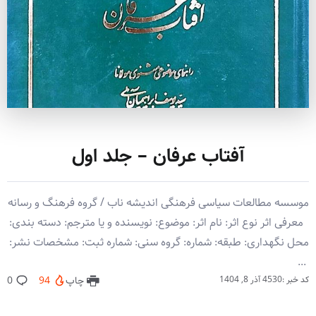
آفتاب عرفان – جلد اول
موسسه مطالعات سیاسی فرهنگی اندیشه ناب / گروه فرهنگ و رسانه
معرفی اثر نوع اثر: نام اثر: موضوع: نویسنده و یا مترجم: دسته بندی:
محل نگهداری: طبقه: شماره: گروه سنی: شماره ثبت: مشخصات نشر:
‏‫ ‏‬...
کد خبر :4530
آذر 8, 1404
چاپ
94
0