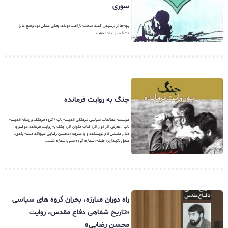
سوری
بچه‌ها از نرسیدن كمك سخت ناراحت بودند. یعنی ممكن بود وضع ما را
تشخیص نداده باشند
جنگ به روایت فرمانده
موسسه مطالعات سیاسی فرهنگی اندیشه ناب / گروه فرهنگ و رسانه اندیشه
ناب معرفی اثر نوع اثر: کتاب عنوان اثر: جنگ به روایت فرمانده موضوع:
دفاع مقدس نام نویسنده و یا مترجم :محسن رضایی میرقائد دسته بندی:
محل نگهداری: طبقه: شماره: گروه سنی: شماره ثبت...
راه دوران مبارزه، بحران گروه های سیاسی
«تاریخ شفاهی دفاع مقدس، روایت
محسن رضایی»