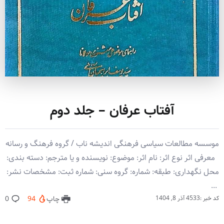
آفتاب عرفان – جلد دوم
موسسه مطالعات سیاسی فرهنگی اندیشه ناب / گروه فرهنگ و رسانه
معرفی اثر نوع اثر: نام اثر: موضوع: نویسنده و یا مترجم: دسته بندی:
محل نگهداری: طبقه: شماره: گروه سنی: شماره ثبت: مشخصات نشر:
‏‫ ‏‬...
کد خبر :4533
آذر 8, 1404
چاپ
94
0