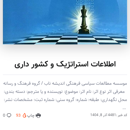
اطلاعات استراتژیک و کشور داری
موسسه مطالعات سیاسی فرهنگی اندیشه ناب / گروه فرهنگ و رسانه
معرفی اثر نوع اثر: نام اثر: موضوع: نویسنده و یا مترجم: دسته بندی:
محل نگهداری: طبقه: شماره: گروه سنی: شماره ثبت: مشخصات نشر:
‏‫ ‏‬...
کد خبر :4481
آذر 8, 1404
چاپ
93
0