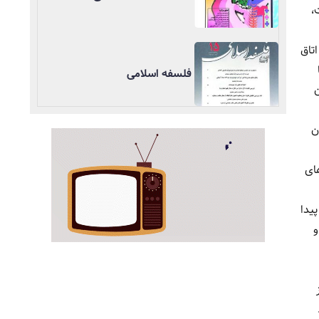
،
تاق
فلسفه اسلامی
ن
ن
ای
یدا
و