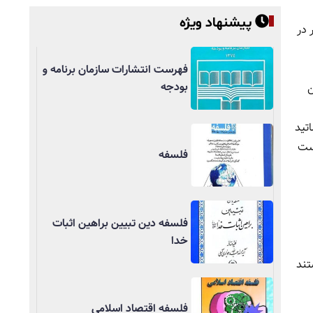
پیشنهاد ویژه
۹ درصد داروی کشور در
فهرست انتشارات سازمان برنامه و
بودجه
ن
. اساتید
است
فلسفه
فلسفه دین تبیین براهین اثبات
خدا
تند
فلسفه اقتصاد اسلامی