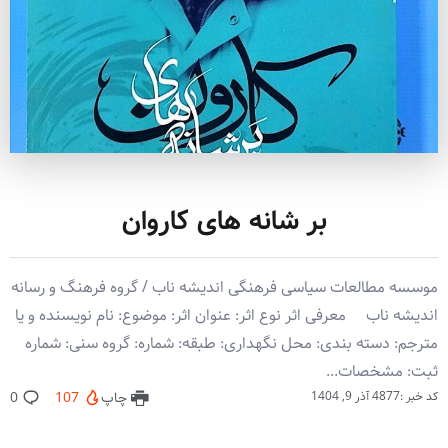
بر شانه های کاروان
موسسه مطالعات سیاسی فرهنگی اندیشه ناب / گروه فرهنگ و رسانه
اندیشه ناب معرفی اثر نوع اثر: عنوان اثر: موضوع: نام نویسنده و یا
مترجم: دسته بندی: محل نگهداری: طبقه: شماره: گروه سنی: شماره
ثبت: مشخصات...
کد خبر :4877
آذر 9, 1404
چاپ
107
0