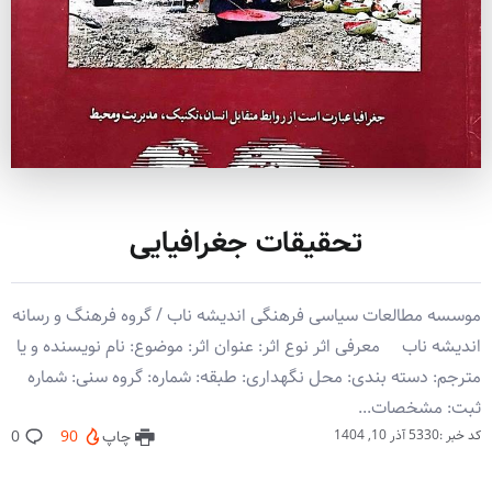
تحقیقات جغرافیایی
موسسه مطالعات سیاسی فرهنگی اندیشه ناب / گروه فرهنگ و رسانه
اندیشه ناب معرفی اثر نوع اثر: عنوان اثر: موضوع: نام نویسنده و یا
مترجم: دسته بندی: محل نگهداری: طبقه: شماره: گروه سنی: شماره
ثبت: مشخصات...
کد خبر :5330
آذر 10, 1404
چاپ
90
0