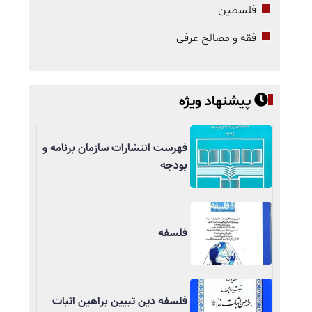
فلسطین
فقه و مصالح عرفی
پیشنهاد ویژه
فهرست انتشارات سازمان برنامه و
بودجه
فلسفه
فلسفه دین تبیین براهین اثبات