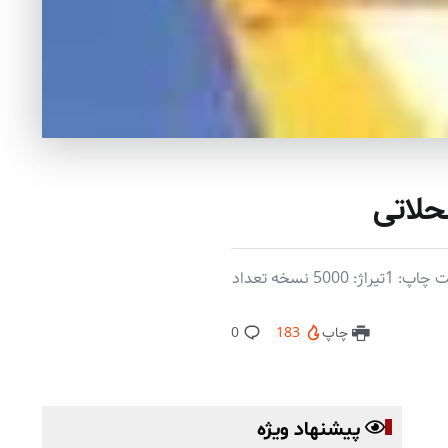
حلاتی
مؤلف: محسن رضائی‌میرقائد ناشر: نیلوفران زبان: فارسی رده‌بندی دیویی: 955.0843092سال چاپ: 1390نوبت چاپ: 1تیراژ: 5000 نسخه تعداد
چاپ
183
0
پیشنهاد ویژه