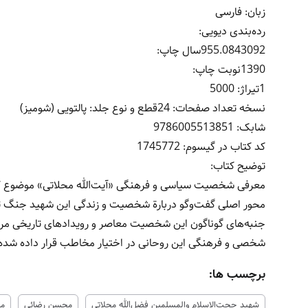
زبان: فارسی
رده‌بندی دیویی:
955.0843092سال چاپ:
1390نوبت چاپ:
1تیراژ: 5000
نسخه تعداد صفحات: 24قطع و نوع جلد: پالتویی (شومیز)
شابک: 9786005513851
کد کتاب در گیسوم: 1745772
توضیح کتاب:
معرفی شخصیت سیاسی و فرهنگی «آیت‌الله محلاتی» موضوع ک
محور اصلی گفت‌وگو دربارة شخصیت و زندگی این شهید جنگ ت
جنبه‌های گوناگون این شخصیت معاصر و رویدادهای تاریخی مرتبط
شخصی و فرهنگی این روحانی در اختیار مخاطب قرار داده شده
برچسب ها:
شهید حجت‌الاسلام والمسلمین فضل‌الله محلاتی
محسن رضائی
مح