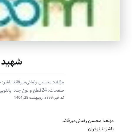
شهید ح
صفحات: 24قطع و نوع جلد: پالتویی (شومیز) شابک: 9786005513851 کد کتاب در...
کد خبر :3899
اردیبهشت 28, 1404
مؤلف: محسن رضائی‌میرقائد
ناشر: نیلوفران