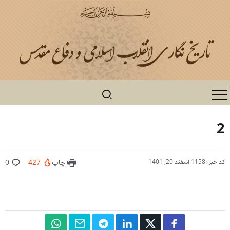
2
کد خبر :1158
اسفند 20, 1401
چاپ
427
0