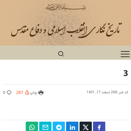
3
کد خبر :268
اسفند 17, 1401
چاپ
287
0