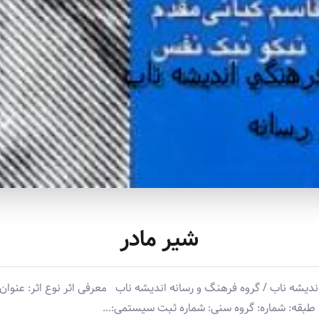
شیر مادر
ه ناب / گروه فرهنگ و رسانه اندیشه ناب معرفی اثر نوع اثر: عنوان اث
طبقه: شماره: گروه سنی: شماره ثبت سیستمی:...