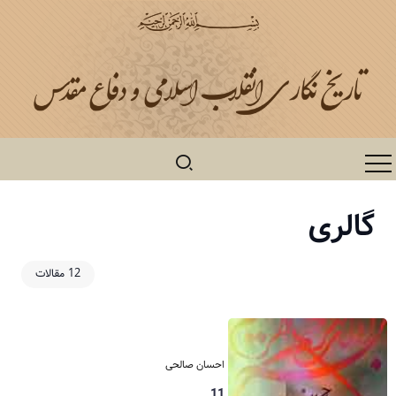
گالری
12 مقالات
احسان صالحی
11